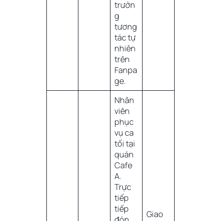
trưởn
g
tương
tác tự
nhiên
trên
Fanpa
ge.
Nhân
viên
phục
vụ ca
tối tại
quán
Cafe
A.
Trực
tiếp
tiếp
Giao
đón