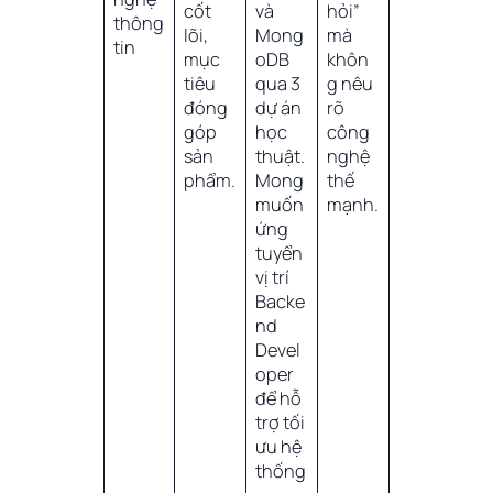
cốt
và
hỏi”
thông
lõi,
Mong
mà
tin
mục
oDB
khôn
tiêu
qua 3
g nêu
đóng
dự án
rõ
góp
học
công
sản
thuật.
nghệ
phẩm.
Mong
thế
muốn
mạnh.
ứng
tuyển
vị trí
Backe
nd
Devel
oper
để hỗ
trợ tối
ưu hệ
thống