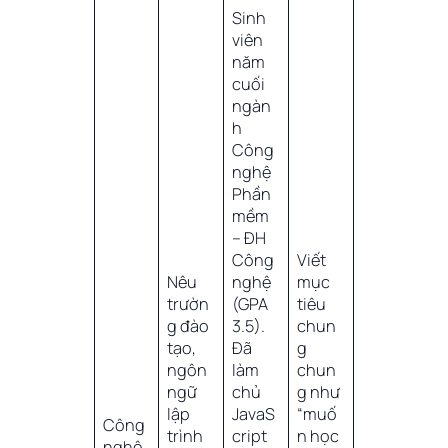
Sinh
viên
năm
cuối
ngàn
h
Công
nghệ
Phần
mềm
– ĐH
Công
Viết
Nêu
nghệ
mục
trườn
(GPA
tiêu
g đào
3.5).
chun
tạo,
Đã
g
ngôn
làm
chun
ngữ
chủ
g như
lập
JavaS
“muố
Công
trình
cript
n học
nghệ