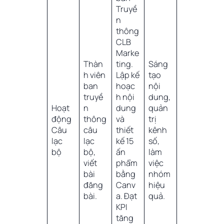
Truyề
n
thông
CLB
Marke
Thàn
ting.
Sáng
h viên
Lập kế
tạo
ban
hoạc
nội
truyề
h nội
dung,
Hoạt
n
dung
quản
động
thông
và
trị
Câu
câu
thiết
kênh
lạc
lạc
kế 15
số,
bộ
bộ,
ấn
làm
viết
phẩm
việc
bài
bằng
nhóm
đăng
Canv
hiệu
bài.
a. Đạt
quả.
KPI
tăng