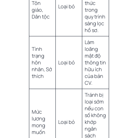
Tôn
thức
Loại bỏ
giáo,
trong
Dân tộc
quy trình
sàng lọc
hồ sơ.
Làm
Tình
loãng
trạng
mật độ
hôn
Loại bỏ
thông tin
nhân, Sở
hữu ích
thích
của bản
CV.
Tránh bị
loại sớm
nếu con
Mức
số không
lương
Loại bỏ
khớp
mong
ngân
muốn
sách