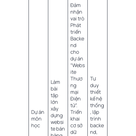
Đảm
nhận
vai trò
Phát
triển
Backe
nd
cho
dự án
“Webs
ite
Thươ
Tư
Làm
ng
duy
bài
mại
thiết
tập
Điện
kế hệ
lớn
tử”.
thống
xây
Dự án
Triển
, lập
dựng
môn
khai
trình
websi
học
cơ sở
backe
te bán
dữ
nd,
hàng