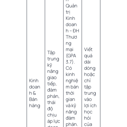
Quản
trị
Kinh
doan
h – ĐH
Thươ
ng
mại
Viết
Tập
(GPA
quá
trung
3.7).
dài
kỹ
Có
dòng
năng
kinh
hoặc
giao
Kinh
nghiệ
chỉ
tiếp,
doan
m bán
tập
đàm
h &
thời
trung
phán,
Bán
gian
vào
thái
hàng
và kỹ
lợi ích
độ
năng
học
chịu
đàm
hỏi
áp lực
phán.
của