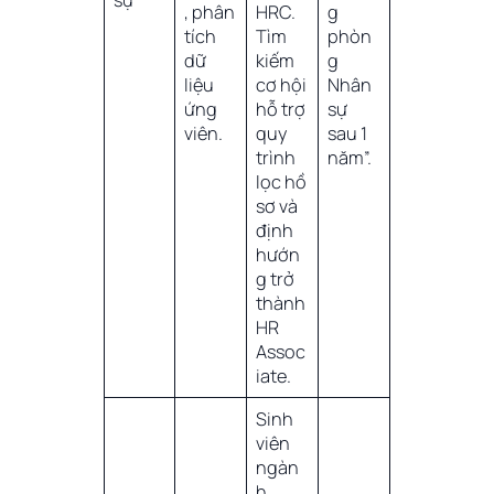
, phân
HRC.
g
tích
Tìm
phòn
dữ
kiếm
g
liệu
cơ hội
Nhân
ứng
hỗ trợ
sự
viên.
quy
sau 1
trình
năm”.
lọc hồ
sơ và
định
hướn
g trở
thành
HR
Assoc
iate.
Sinh
viên
ngàn
h