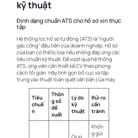
kỹ thuật
Định dạng chuẩn ATS cho hồ sơ xin thực
tập
Hệ thống lọc hồ sơ tự động (ATS) là “người
gác cổng” đầu tiên của doanh nghiệp. Hồ sơ
của bạn có thể bị loại nếu không đáp ứng các
tiêu chuẩn kỹ thuật. Để vượt qua hệ thống
ATS, ứng viên cần thiết kế CV theo phong
cách tối giản. Hãy tinh gọn bố cục và tập
trung vào thuật toán quét văn bản của máy.
Thôn
Tiêu
Lý do
Rủi ro
g số
chuẩ
kỹ
cần
đề
n
thuật
tránh
xuất
Khôn
g gửi
Giúp