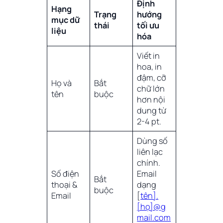
Định
Hạng
Trạng
hướng
mục dữ
thái
tối ưu
liệu
hóa
Viết in
hoa, in
đậm, cỡ
Họ và
Bắt
chữ lớn
tên
buộc
hơn nội
dung từ
2-4 pt.
Dùng số
liên lạc
chính.
Số điện
Email
Bắt
thoại &
dạng
buộc
Email
[
tên].
[họ]@g
mail.com