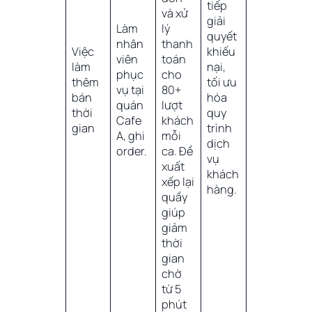
tiếp
và xử
giải
Làm
lý
quyết
nhân
thanh
Việc
khiếu
viên
toán
làm
nại,
phục
cho
thêm
tối ưu
vụ tại
80+
bán
hóa
quán
lượt
thời
quy
Cafe
khách
gian
trình
A, ghi
mỗi
dịch
order.
ca. Đề
vụ
xuất
khách
xếp lại
hàng.
quầy
giúp
giảm
thời
gian
chờ
từ 5
phút