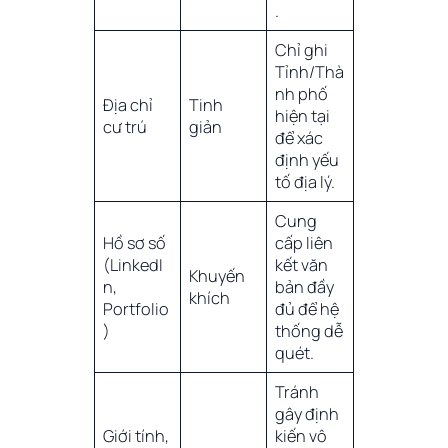
.
Chỉ ghi
Tỉnh/Thà
nh phố
Địa chỉ
Tinh
hiện tại
cư trú
giản
để xác
định yếu
tố địa lý.
Cung
Hồ sơ số
cấp liên
(LinkedI
kết văn
Khuyến
n,
bản đầy
khích
Portfolio
đủ để hệ
)
thống dễ
quét.
Tránh
gây định
Giới tính,
kiến vô