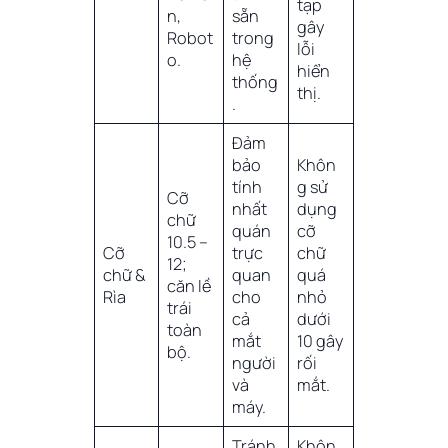
tạp
n,
sẵn
gây
Robot
trong
lỗi
o.
hệ
hiển
thống
thị.
.
Đảm
bảo
Khôn
tính
g sử
Cỡ
nhất
dụng
chữ
quán
cỡ
10.5 –
Cỡ
trực
chữ
12;
chữ &
quan
quá
căn lề
Rìa
cho
nhỏ
trái
cả
dưới
toàn
mắt
10 gây
bộ.
người
rối
và
mắt.
máy.
Tránh
Khôn