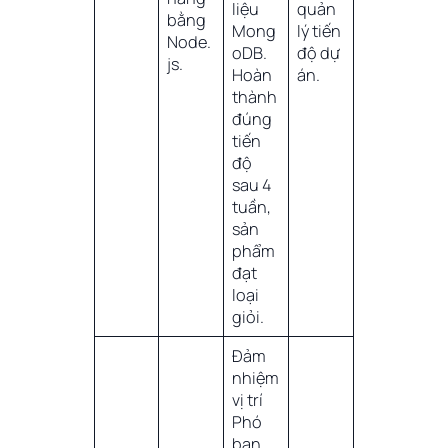
liệu
quản
bằng
Mong
lý tiến
Node.
oDB.
độ dự
js.
Hoàn
án.
thành
đúng
tiến
độ
sau 4
tuần,
sản
phẩm
đạt
loại
giỏi.
Đảm
nhiệm
vị trí
Phó
ban