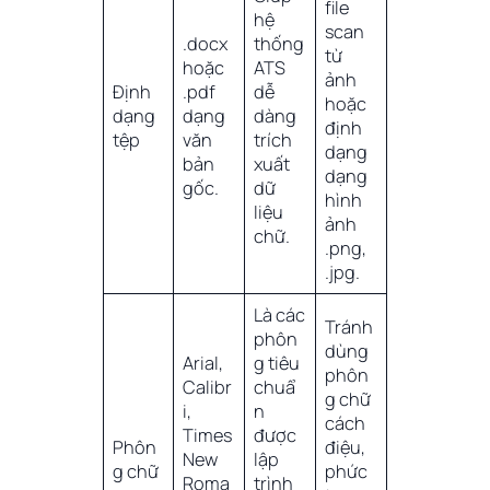
file
hệ
scan
.docx
thống
từ
hoặc
ATS
ảnh
Định
.pdf
dễ
hoặc
dạng
dạng
dàng
định
tệp
văn
trích
dạng
bản
xuất
dạng
gốc.
dữ
hình
liệu
ảnh
chữ.
.png,
.jpg.
Là các
Tránh
phôn
dùng
Arial,
g tiêu
phôn
Calibr
chuẩ
g chữ
i,
n
cách
Times
được
Phôn
điệu,
New
lập
g chữ
phức
Roma
trình