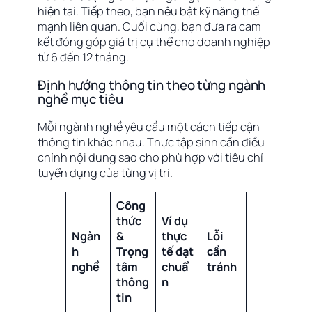
hiện tại. Tiếp theo, bạn nêu bật kỹ năng thế
mạnh liên quan. Cuối cùng, bạn đưa ra cam
kết đóng góp giá trị cụ thể cho doanh nghiệp
từ 6 đến 12 tháng.
Định hướng thông tin theo từng ngành
nghề mục tiêu
Mỗi ngành nghề yêu cầu một cách tiếp cận
thông tin khác nhau. Thực tập sinh cần điều
chỉnh nội dung sao cho phù hợp với tiêu chí
tuyển dụng của từng vị trí.
Công
thức
Ví dụ
Ngàn
&
thực
Lỗi
h
Trọng
tế đạt
cần
nghề
tâm
chuẩ
tránh
thông
n
tin