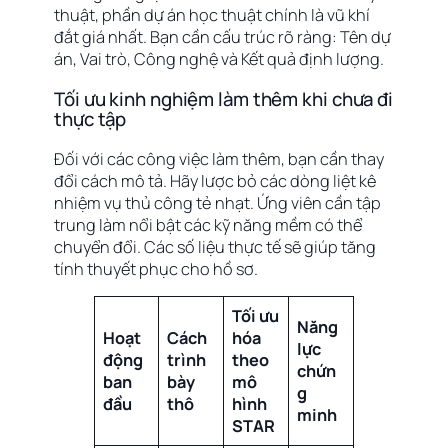
thuật, phần dự án học thuật chính là vũ khí
đắt giá nhất. Bạn cần cấu trúc rõ ràng: Tên dự
án, Vai trò, Công nghệ và Kết quả định lượng.
Tối ưu kinh nghiệm làm thêm khi chưa đi
thực tập
Đối với các công việc làm thêm, bạn cần thay
đổi cách mô tả. Hãy lược bỏ các dòng liệt kê
nhiệm vụ thủ công tẻ nhạt. Ứng viên cần tập
trung làm nổi bật các kỹ năng mềm có thể
chuyển đổi. Các số liệu thực tế sẽ giúp tăng
tính thuyết phục cho hồ sơ.
Tối ưu
Năng
Hoạt
Cách
hóa
lực
động
trình
theo
chứn
ban
bày
mô
g
đầu
thô
hình
minh
STAR