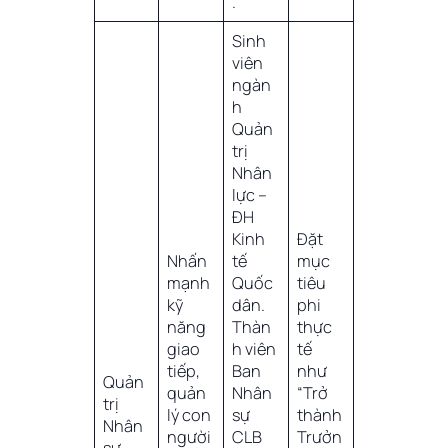
.
Sinh
viên
ngàn
h
Quản
trị
Nhân
lực –
ĐH
Kinh
Đặt
Nhấn
tế
mục
mạnh
Quốc
tiêu
kỹ
dân.
phi
năng
Thàn
thực
giao
h viên
tế
tiếp,
Ban
như
Quản
quản
Nhân
“Trở
trị
lý con
sự
thành
Nhân
người
CLB
Trưởn
sự