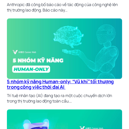
Anthropic đã công bố báo cáo về tác động của công nghệ lên
thị trường lao động. Báo cáo này…
5 nhóm kỹ năng Human-only: “Vũ khí” tối thượng
trong công việc thời đại AI
Trí tuệ nhân tạo (AI) đang tạo ra một cuộc chuyển dịch lớn
trong thị trường lao động toàn cầu.…