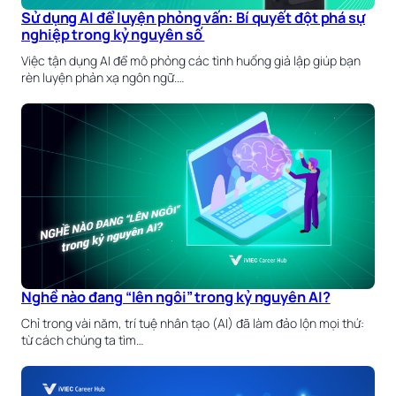
Sử dụng AI để luyện phỏng vấn: Bí quyết đột phá sự
nghiệp trong kỷ nguyên số
Việc tận dụng AI để mô phỏng các tình huống giả lập giúp bạn
rèn luyện phản xạ ngôn ngữ.…
Nghề nào đang “lên ngôi” trong kỷ nguyên AI?
Chỉ trong vài năm, trí tuệ nhân tạo (AI) đã làm đảo lộn mọi thứ:
từ cách chúng ta tìm…