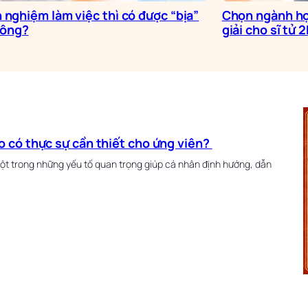
h nghiệm làm việc thì có được “bịa”
Chọn ngành họ
hông?
giải cho sĩ tử 
o có thực sự cần thiết cho ứng viên?
một trong những yếu tố quan trọng giúp cá nhân định hướng, dẫn