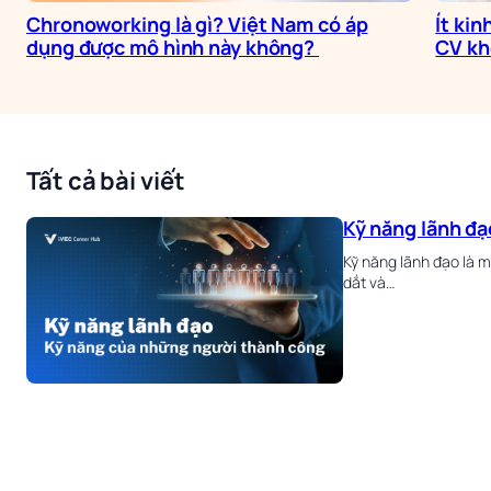
Chronoworking là gì? Việt Nam có áp
Ít kin
dụng được mô hình này không?
CV k
Tất cả bài viết
Kỹ năng lãnh đạ
Kỹ năng lãnh đạo là 
dắt và…